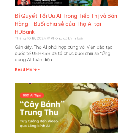
Bí Quyết Tối Ưu AI Trong Tiếp Thị và Bán
Hàng – Buổi chia sẻ của Thọ AI tại
HDBank
Tháng 10 19, 2024
Không có bình luận
Gần đây, Thọ AI phối hợp cùng với Viện đào tạo
quốc tế UEH-ISB đã tổ chức buổi chia sẻ “Ứng
dụng AI toàn diện
Read More »