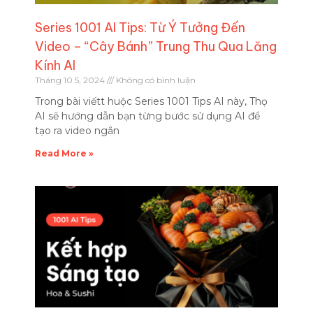
Series 1001 AI Tips: Từ Ý Tưởng Đến
Video – “Cây Bánh” Trung Thu Qua Lăng
Kính AI
Tháng 10 5, 2024
Không có bình luận
Trong bài viếtt huộc Series 1001 Tips AI này, Thọ
AI sẽ hướng dẫn bạn từng bước sử dụng AI để
tạo ra video ngắn
Read More »