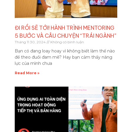
ĐI RỒI SẼ TỚI! HÀNH TRÌNH MENTORING
5 BƯỚC VÀ CÂU CHUYỆN “TRÁI NGÀNH”
Tháng 11 30, 2024
Không có bình luận
Bạn có đang loay hoay vì không biết làm thế nào
để theo đuổi đam mê? Hay bạn cảm thấy năng
lực của mình chưa
Read More »