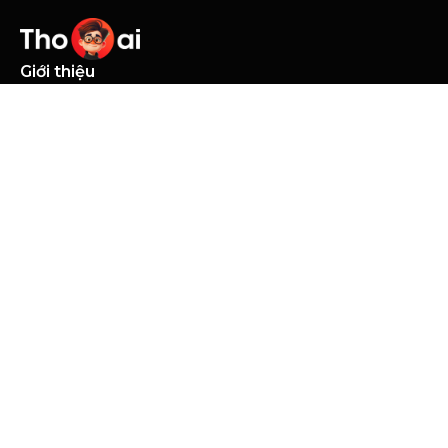
Giới thiệu
Trang chủ
Về Thọ AI
Khóa học
Elearning
Live Class
Tài nguyên
Blogs
Điều khoản
Điều khoản & điều kiện
Chính sách Cookie
Chính sách bảo mật
Follow us