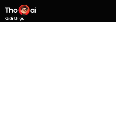
Giới thiệu
Trang chủ
Về Thọ AI
Khóa học
Elearning
Live Class
Tài nguyên
Blogs
Điều khoản
Điều khoản & điều kiện
Chính sách Cookie
Chính sách bảo mật
Follow us