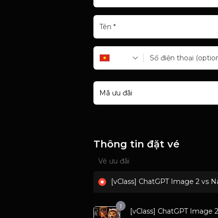
Tên
*
+84
Số điện thoại
(option
Mã ưu đãi
Thông tin đặt vé
Vé ưu đãi
[vClass] ChatGPT Image 2 vs 
1
[vClass] ChatGPT Image 