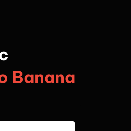
c
no Banana