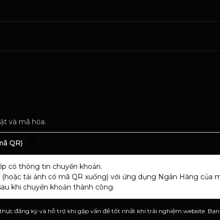
ật và mã hóa.
mã QR)
p có thông tin chuyển khoản.
 (hoặc tải ảnh có mã QR xuống) với ứng dụng Ngân Hàng của m
au khi chuyển khoản thành công.
thực đăng ký và hỗ trợ khi gặp vấn đề tốt nhất khi trải nghiệm website. Bạn