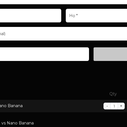
Họ
*
al)
Qty
Nano Banana
2 vs Nano Banana