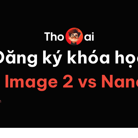
Đăng ký khóa họ
Image 2 vs Na
n